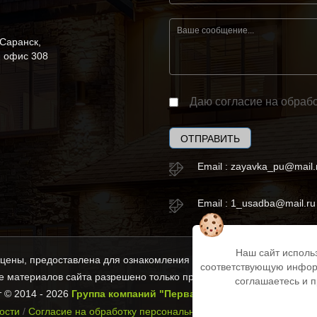
 Саранск,
, офис 308
Даю согласие на обрабо
ОТПРАВИТЬ
Email :
zayavka_pu@mail.
Email :
1_usadba@mail.ru
Наш сайт исполь
ены, предоставлена для ознакомления и не является публичной оф
соответствующую инфор
 материалов сайта разрешено только при наличии активной ссылки
соглашаетесь и 
 © 2014 - 2026
Группа компаний "Первая Усадьба"
. Все права 
ости
/
Согласие на обработку персональных данных
/
Политика исп