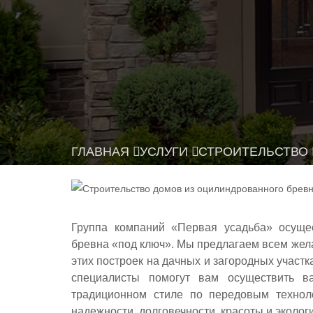
ГЛАВНАЯ
УСЛУГИ
СТРОИТЕЛЬСТВО
Группа компаний «Первая усадьба» осущес
бревна «под ключ». Мы предлагаем всем жел
этих построек на дачных и загородных участ
специалисты помогут вам осуществить в
традиционном стиле по передовым технол
надежности, долговечности, красоты и эколог