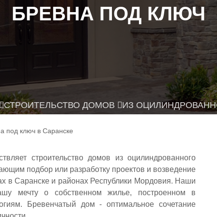
БРЕВНА ПОД КЛЮЧ
СТРОИТЕЛЬСТВО ДОМОВ
ИЗ ОЦИЛИНДРОВАНН
твляет строительство домов из оцилиндрованного
ающим подбор или разработку проектов и возведение
ках в Саранске и районах Республики Мордовия. Наши
ашу мечту о собственном жилье, построенном в
огиям. Бревенчатый дом - оптимальное сочетание
ичности.