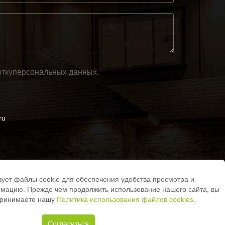
тку
персональных данных
.
ru
зует файлы cookie для обеспечения удобства просмотра и
ертой (ст.435 ГК РФ, ст. 437 ГК РФ)
мацию. Прежде чем продолжить использование нашего сайта, вы
 на источник.
принимаете нашу
Политика использования файлов cookies
.
защищены.
ользования файлов cookies
Согласиться