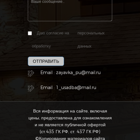
Даю согласие на
персональных
.
обработку
данных
ОТПРАВИТЬ
Email :
zayavka_pu@mail.ru
Email :
1_usadba@mail.ru
Вся информация на сайте, включая
цены, предоставлена для ознакомления
и не является публичной офертой
(ст.435 ГК РФ, ст. 437 ГК РФ)
©Копирование материалов сайта