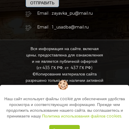
ОТПРАВИТЬ
Email :
zayavka_pu@mail.ru
Email :
1_usadba@mail.ru
Вся информация на сайте, включая
цены, предоставлена для ознакомления
и не является публичной офертой
(ст.435 ГК РФ, ст. 437 ГК РФ)
©Копирование материалов сайта
разрешено только при наличии активной
ссылки на источник.
Копирайт © 2014 - 2026
Группа
Наш сайт использует файлы cookie для обеспечения удобства
компаний "Первая Усадьба"
. Все
просмотра и соответствующую информацию. Прежде чем
права защищены.
продолжить использование нашего сайта, вы соглашаетесь и
Политика конфиденциальности
/
принимаете нашу
Политика использования файлов cookies
.
Согласие на обработку персональных
данных
/
Политика использования