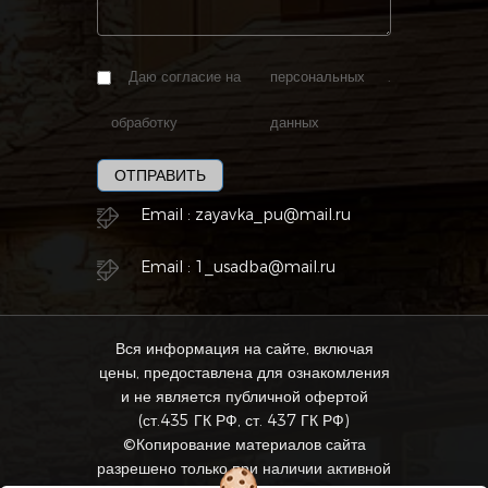
Даю согласие на
персональных
.
обработку
данных
ОТПРАВИТЬ
Email :
zayavka_pu@mail.ru
Email :
1_usadba@mail.ru
Вся информация на сайте, включая
цены, предоставлена для ознакомления
и не является публичной офертой
(ст.435 ГК РФ, ст. 437 ГК РФ)
©Копирование материалов сайта
разрешено только при наличии активной