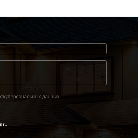
тку
персональных данных
.
l.ru